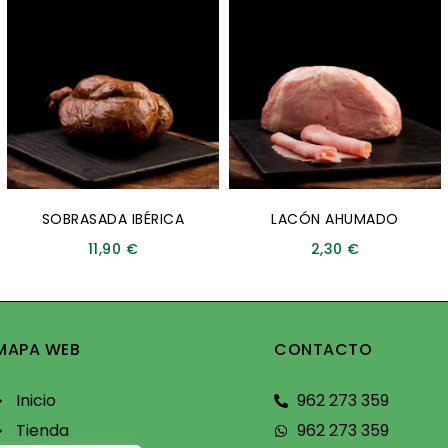
SOBRASADA IBÉRICA
LACÓN AHUMADO
11,90
€
2,30
€
MAPA WEB
CONTACTO
Inicio
962 273 359
Tienda
962 273 359