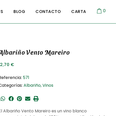
0
OS
BLOG
CONTACTO
CARTA
Albariño Vento Mareiro
12,70
€
Referencia:
571
Categorías:
Albariño
,
Vinos
El
Albariño Vento Mareiro
es un vino blanco