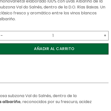
monovarietal elaborado 100% con uvas Albariño de la
subzona Val do Salnés, dentro de la D.O. Rías Baixas. Un
clásico fresco y aromático entre los
vinos blancos
albariño
.
-
+
AÑADIR AL CARRITO
iosa subzona Val do Salnés, dentro de la
s albariño
, reconocidos por su frescura, acidez