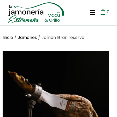
0
Inicio
/
Jamones
/
Jamón Gran reserva