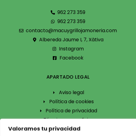
962 273 359
962 273 359
contacto@macuygrillojamoneria.com
Albereda Jaume I, 7, Xàtiva
Instagram
Facebook
APARTADO LEGAL
Aviso legal
Política de cookies
Política de privacidad
Términos y condiciones
Valoramos tu privacidad