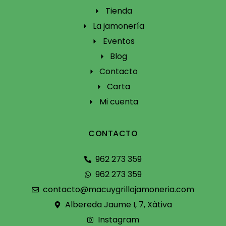
Tienda
La jamonería
Eventos
Blog
Contacto
Carta
Mi cuenta
CONTACTO
962 273 359
962 273 359
contacto@macuygrillojamoneria.com
Albereda Jaume I, 7, Xàtiva
Instagram