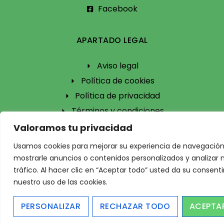
Facebook
APARTADO LEGAL
Aviso legal
Política de cookies
Política de privacidad
Términos y condiciones
Valoramos tu privacidad
Todos los derechos reservados | Diseñado por
Usamos cookies para mejorar su experiencia de navegación
mostrarle anuncios o contenidos personalizados y analizar 
Estamos a un clic
tráfico. Al hacer clic en “Aceptar todo” usted da su consent
nuestro uso de las cookies.
PERSONALIZAR
RECHAZAR TODO
ACEPTA