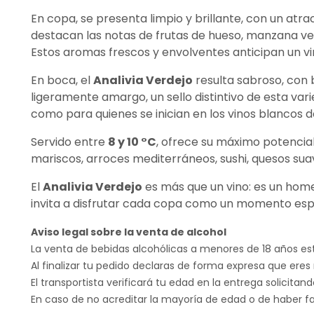
En copa, se presenta limpio y brillante, con un atra
destacan las notas de frutas de hueso, manzana ve
Estos aromas frescos y envolventes anticipan un vin
En boca, el
Analivia Verdejo
resulta sabroso, con b
ligeramente amargo, un sello distintivo de esta varie
como para quienes se inician en los vinos blancos d
Servido entre
8 y 10 °C
, ofrece su máximo potencia
mariscos, arroces mediterráneos, sushi, quesos sua
El
Analivia Verdejo
es más que un vino: es un homen
invita a disfrutar cada copa como un momento espe
Aviso legal sobre la venta de alcohol
La venta de bebidas alcohólicas a menores de 18 años est
Al finalizar tu pedido declaras de forma expresa que eres
El transportista verificará tu edad en la entrega solicita
En caso de no acreditar la mayoría de edad o de haber fa