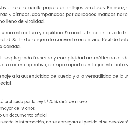
ctivo color amarillo pajizo con reflejos verdosos. En nari
rde y cítricos, acompañadas por delicados matices herbác
o lleno de vitalidad.
uena estructura y equilibrio. Su acidez fresca realza la fru
dad. Su textura ligera lo convierte en un vino fácil de beb
e calidad.
l, desplegando frescura y complejidad aromática en cad
ves o como aperitivo, siempre aporta un toque vibrante 
aje a la autenticidad de Rueda y a la versatilidad de la
cial.
á prohibida por la Ley 5/2018, de 3 de mayo.
 mayor de 18 años.
ndo un documento oficial.
lseado la información, no se entregará el pedido ni se devolver