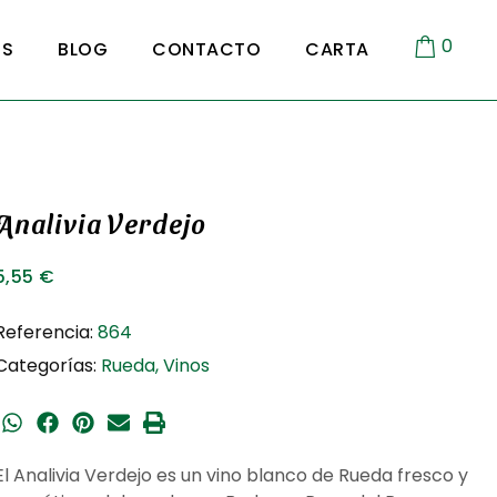
0
OS
BLOG
CONTACTO
CARTA
Analivia Verdejo
5,55
€
Referencia:
864
Categorías:
Rueda
,
Vinos
El
Analivia Verdejo
es un vino blanco de Rueda fresco y